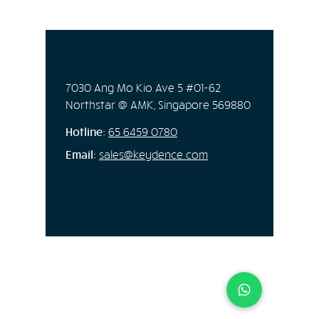
7030 Ang Mo Kio Ave 5 #01-62
Northstar @ AMK, Singapore 569880
Hotline:
65
6459 0780
Email:
sales@keydence.com
SERVICES