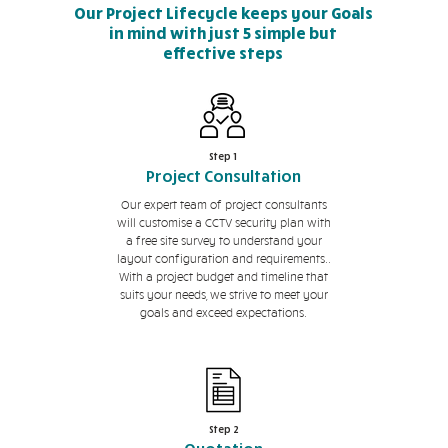
Our Project Lifecycle keeps your Goals
in mind with just 5 simple but
effective steps
Step 1
Project Consultation
Our expert team of project consultants
will customise a CCTV security plan with
a free site survey to understand your
layout configuration and requirements..
With a project budget and timeline that
suits your needs, we strive to meet your
goals and exceed expectations.
Step 2