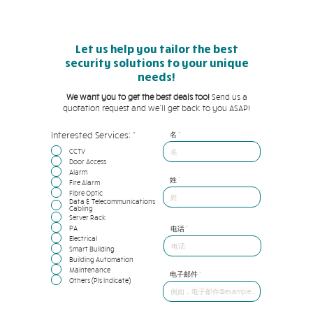
Let us help you tailor the best
security solutions to your unique
needs!
We want you to get the best deals too!
Send us a
quotation request and we'll get back to you ASAP!
必
Interested Services:
*
名
填
CCTV
Door Access
Alarm
姓
Fire Alarm
Fibre Optic
Data & Telecommunications
Cabling
Server Rack
PA
电话
Electrical
Smart Building
Building Automation
Maintenance
电子邮件
Others (Pls Indicate)