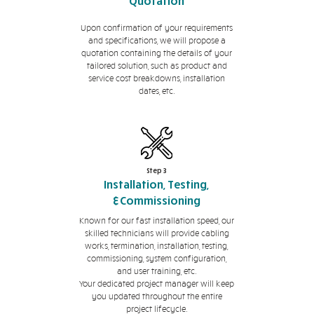
Quotation
Upon confirmation of your requirements
and specifications, we will propose a
quotation containing the details of your
tailored solution, such as product and
service cost breakdowns, installation
dates, etc.
Step 3
Installation, Testing,
&Commissioning
Known for our fast installation speed, our
skilled technicians will provide cabling
works, termination, installation, testing,
commissioning, system configuration,
and user training, etc.
Your dedicated project manager will keep
you updated throughout the entire
project lifecycle.