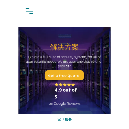
解决方案
Explore a full suite of security systems, for all of
your security needs. We are your one stop solution
provider.
Get a Free Quote
4.9 out of
5
on Google Reviews
家
/
服务