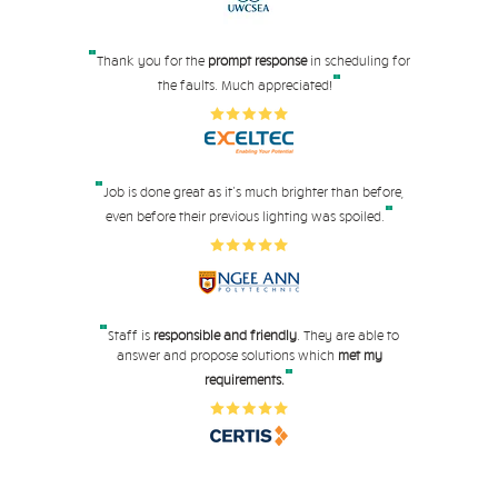
"
Thank you for the
prompt response
in scheduling for
"
the faults. Much appreciated!
"
Job is done great as it's much brighter than before,
"
even before their pre
vious lighting was spoiled.
"
Staff is
responsible and friendly
. They are able to
answer and propose solutions which
met my
"
requirements.