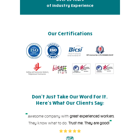
of Industry Experience
Our Certifications
Don't Just Take Our Word For It.
Here's What Our Clients Say:
"
Awesome company with
great experienced workers
.
"
They know what to do.
Trust me. They are good!