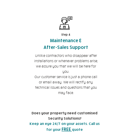
Step 4
Maintenance &
After-Sales Support
Unlike contractors who disappear after
installations or whenever problems arise,
we assure you that we will be here for
you.
Our customer service is just a phone call
or email away. We will rectify any
technical issues and questions that you
may face.
Does your property need customised
Security Solutions?
Keep an eye 24/7 on your assets. Call us
FREE
for your
quote