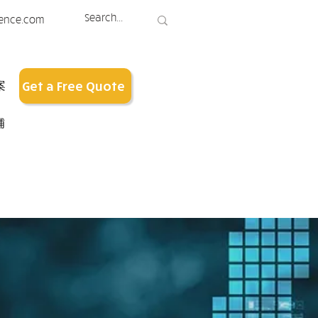
ence.com
案
Get a Free Quote
铺