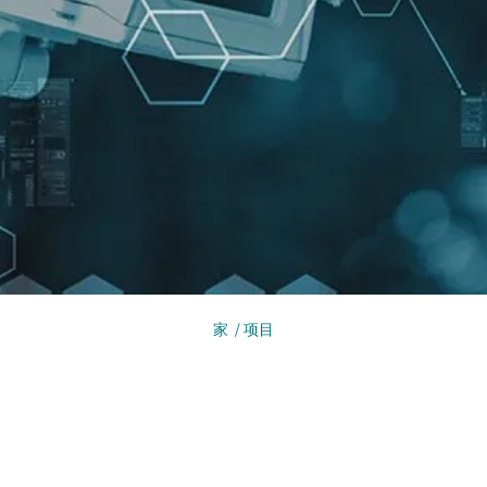
家
/
项目