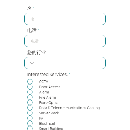
名
电话
您的行业
必
Interested Services:
*
填
CCTV
Door Access
Alarm
Fire Alarm
Fibre Optic
Data & Telecommunications Cabling
Server Rack
PA
Electrical
Smart Building